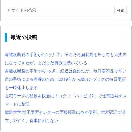
最近の投稿
肩腱板断裂の手術から1ヶ月半。そろそろ肩装具を外しても大丈夫
になってきたが、まだまだ痛みは続いている
肩腱板断裂の手術から1ヶ月。経過は良好だが、毎日寝不足で辛い
肩の手術による療養のため、2019年から続けたブログの毎日更新
を一時休止します
在宅ワークの移動を快適に！コクヨ「ハコビズ2」で仕事道具をス
マートに整理
放送大学 埼玉学習センターの面接授業は色々便利。大宮駅近で滞
在しやすく、食事に困らない