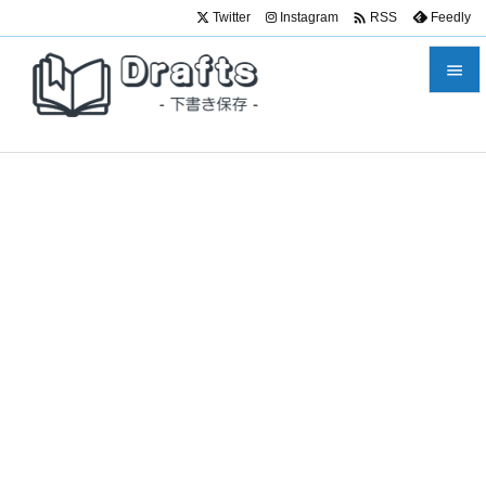

Twitter
Instagram
Feedly
RSS


メニュ

サイド

前へ

次へ

検索