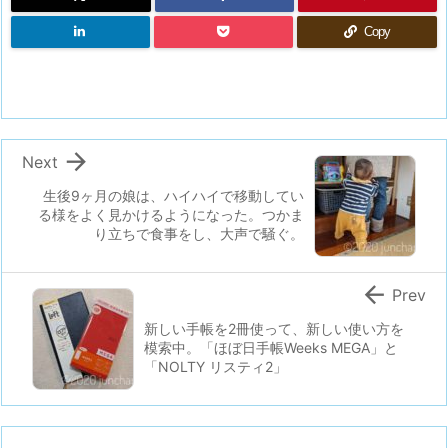
Copy

Next
生後9ヶ月の娘は、ハイハイで移動してい
る様をよく見かけるようになった。つかま
り立ちで食事をし、大声で騒ぐ。

Prev
新しい手帳を2冊使って、新しい使い方を
模索中。「ほぼ日手帳Weeks MEGA」と
「NOLTY リスティ2」