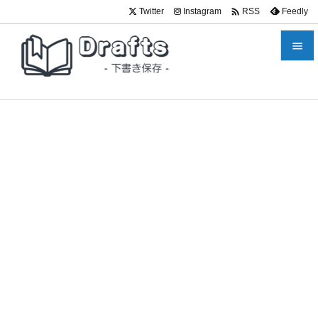

Twitter
Instagram
Feedly
RSS


メニュ

サイド

前へ

次へ

検索