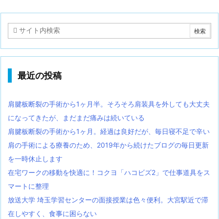
最近の投稿
肩腱板断裂の手術から1ヶ月半。そろそろ肩装具を外しても大丈夫
になってきたが、まだまだ痛みは続いている
肩腱板断裂の手術から1ヶ月。経過は良好だが、毎日寝不足で辛い
肩の手術による療養のため、2019年から続けたブログの毎日更新
を一時休止します
在宅ワークの移動を快適に！コクヨ「ハコビズ2」で仕事道具をス
マートに整理
放送大学 埼玉学習センターの面接授業は色々便利。大宮駅近で滞
在しやすく、食事に困らない