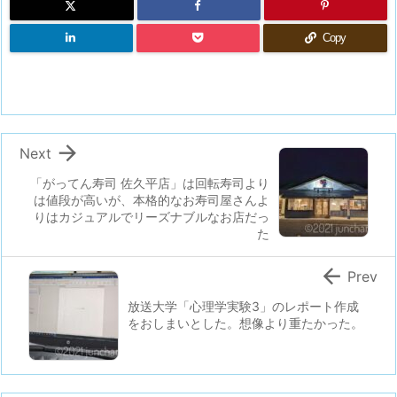
Copy

Next
「がってん寿司 佐久平店」は回転寿司より
は値段が高いが、本格的なお寿司屋さんよ
りはカジュアルでリーズナブルなお店だっ
た

Prev
放送大学「心理学実験3」のレポート作成
をおしまいとした。想像より重たかった。