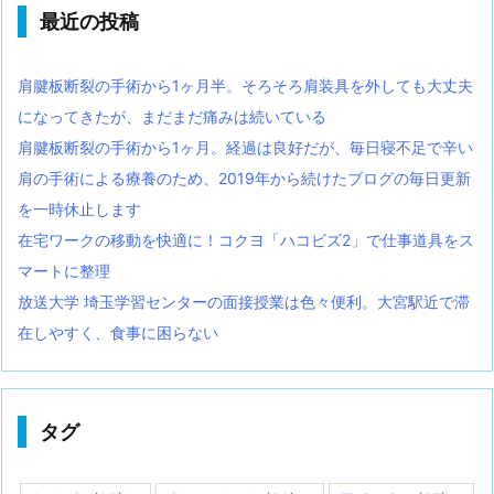
最近の投稿
肩腱板断裂の手術から1ヶ月半。そろそろ肩装具を外しても大丈夫
になってきたが、まだまだ痛みは続いている
肩腱板断裂の手術から1ヶ月。経過は良好だが、毎日寝不足で辛い
肩の手術による療養のため、2019年から続けたブログの毎日更新
を一時休止します
在宅ワークの移動を快適に！コクヨ「ハコビズ2」で仕事道具をス
マートに整理
放送大学 埼玉学習センターの面接授業は色々便利。大宮駅近で滞
在しやすく、食事に困らない
タグ