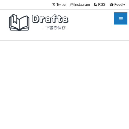

Twitter
Instagram
Feedly
RSS


メニュ

サイド

前へ

次へ

検索