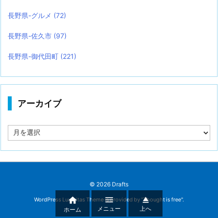
長野県-グルメ
(72)
長野県-佐久市
(97)
長野県-御代田町
(221)
アーカイブ
ア
ー
カ
イ
ブ
©
2026
Drafts



WordPress Luxeritas Theme is provided by "
Thought is free
".
メニュー
上へ
ホーム