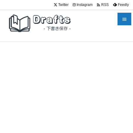

Twitter
Instagram
Feedly
RSS


メニュ

サイド

前へ

次へ

検索