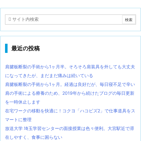
最近の投稿
肩腱板断裂の手術から1ヶ月半。そろそろ肩装具を外しても大丈夫
になってきたが、まだまだ痛みは続いている
肩腱板断裂の手術から1ヶ月。経過は良好だが、毎日寝不足で辛い
肩の手術による療養のため、2019年から続けたブログの毎日更新
を一時休止します
在宅ワークの移動を快適に！コクヨ「ハコビズ2」で仕事道具をス
マートに整理
放送大学 埼玉学習センターの面接授業は色々便利。大宮駅近で滞
在しやすく、食事に困らない