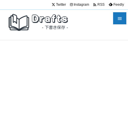

Twitter
Instagram
Feedly
RSS


メニュ

サイド

前へ

次へ

検索