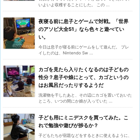
いよいよ収穫することにした。 この ...
夜寝る前に息子とゲームで対戦。「世界
のアソビ大全51」なら色々と遊べてい
い。
今日は息子が寝る前にゲームをして遊んだ。 プレ
イしたのは、Nintendo Sw ...
カゴを見たら入りたくなるのは子どもの
性分？息子や娘にとって、カゴというの
はお風呂だったりするようだ
洗濯物を干したあと、その辺にカゴを置いておいた
ところ、いつの間にか娘が入っていた ...
子ども用にミニデスクを買ってみた。こ
れで勉強や遊びが捗るか？
子どもたちが宿題などをするときに使えるように、