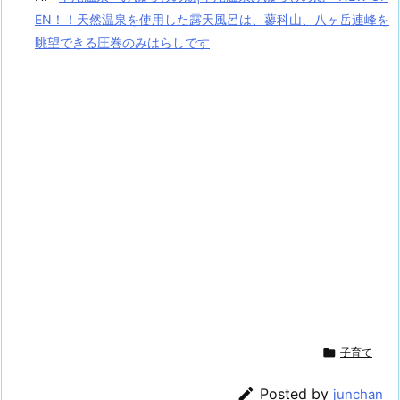
EN！！天然温泉を使用した露天風呂は、蓼科山、八ヶ岳連峰を
眺望できる圧巻のみはらしです

子育て

Posted by
junchan