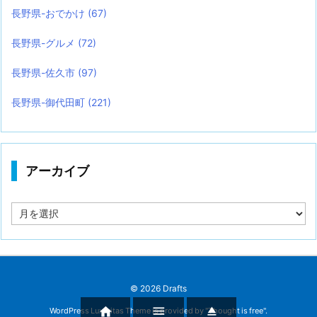
長野県-おでかけ
(67)
長野県-グルメ
(72)
長野県-佐久市
(97)
長野県-御代田町
(221)
アーカイブ
ア
ー
カ
イ
ブ
©
2026
Drafts



WordPress Luxeritas Theme is provided by "
Thought is free
".