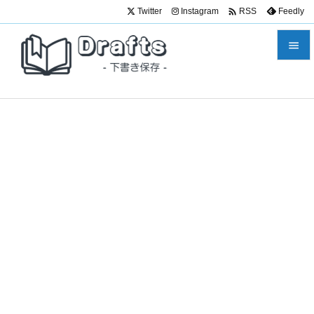

Twitter
Instagram
Feedly
RSS


メニュ

サイド

前へ

次へ

検索