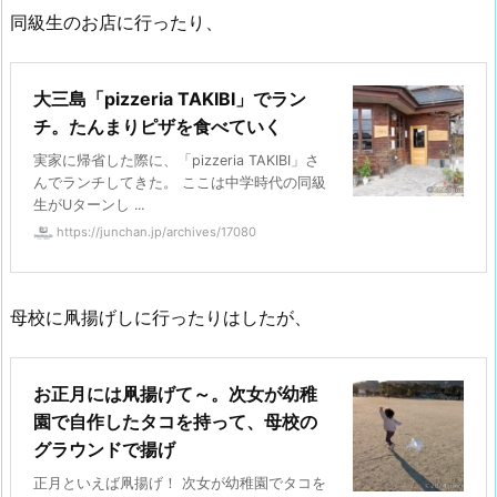
同級生のお店に行ったり、
大三島「pizzeria TAKIBI」でラン
チ。たんまりピザを食べていく
実家に帰省した際に、「pizzeria TAKIBI」さ
んでランチしてきた。 ここは中学時代の同級
生がUターンし ...
https://junchan.jp/archives/17080
母校に凧揚げしに行ったりはしたが、
お正月には凧揚げて～。次女が幼稚
園で自作したタコを持って、母校の
グラウンドで揚げ
正月といえば凧揚げ！ 次女が幼稚園でタコを