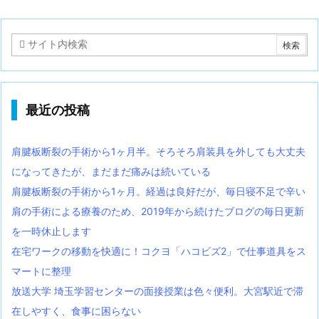
最近の投稿
肩腱板断裂の手術から1ヶ月半。そろそろ肩装具を外しても大丈夫
になってきたが、まだまだ痛みは続いている
肩腱板断裂の手術から1ヶ月。経過は良好だが、毎日寝不足で辛い
肩の手術による療養のため、2019年から続けたブログの毎日更新
を一時休止します
在宅ワークの移動を快適に！コクヨ「ハコビズ2」で仕事道具をス
マートに整理
放送大学 埼玉学習センターの面接授業は色々便利。大宮駅近で滞
在しやすく、食事に困らない