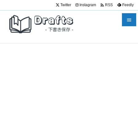

Twitter
Instagram
Feedly
RSS


メニュ

サイド

前へ

次へ

検索