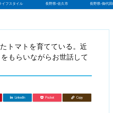
ライフスタイル
長野県-佐久市
長野県-御代田
ったトマトを育てている。近
スをもらいながらお世話して
LinkedIn
Pocket
Copy