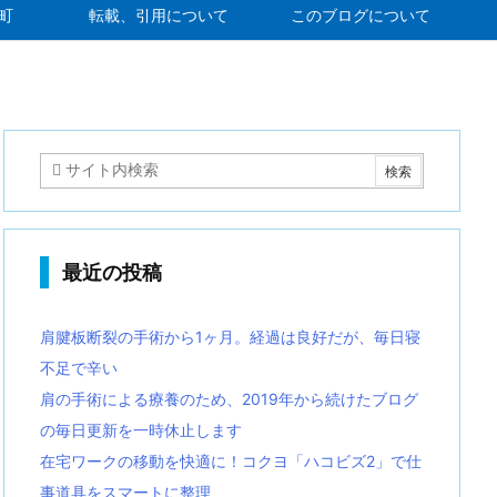
町
転載、引用について
このブログについて
最近の投稿
肩腱板断裂の手術から1ヶ月。経過は良好だが、毎日寝
不足で辛い
肩の手術による療養のため、2019年から続けたブログ
の毎日更新を一時休止します
在宅ワークの移動を快適に！コクヨ「ハコビズ2」で仕
事道具をスマートに整理