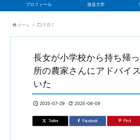
プロフィール
放送大学

ホーム
>

子育て
長女が小学校から持ち帰
所の農家さんにアドバイ
いた

2025-07-29

2025-08-09
Twitter
Facebook
Pin it