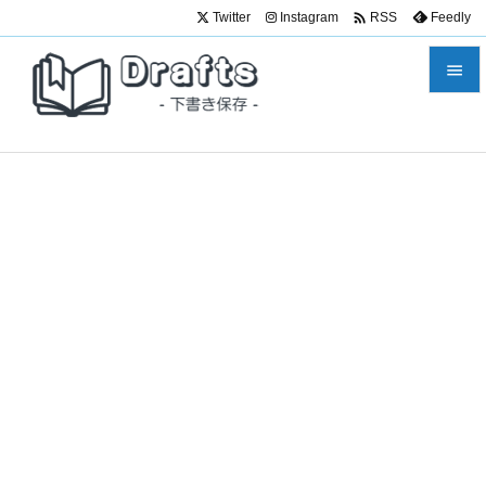

Twitter
Instagram
Feedly
RSS


メニュ

サイド

前へ

次へ

検索