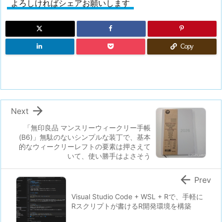
よろしければシェアお願いします
Copy

Next
「無印良品 マンスリーウィークリー手帳
(B6)」無駄のないシンプルな装丁で、基本
的なウィークリーレフトの要素は押さえて
いて、使い勝手はよさそう

Prev
Visual Studio Code + WSL + Rで、手軽に
Rスクリプトが書けるR開発環境を構築