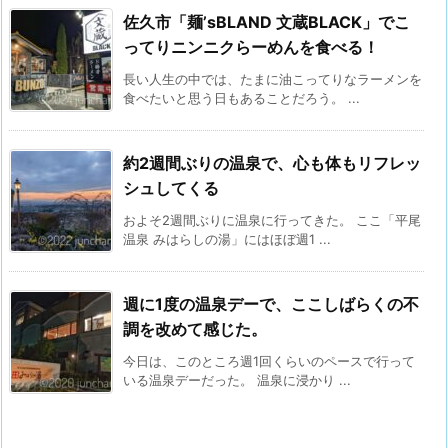
佐久市「麺’sBLAND 文蔵BLACK」でこ
ってりニンニクらーめんを食べる！
長い人生の中では、たまに油こってりなラーメンを
食べたいと思う日もあることだろう。 ...
約2週間ぶりの温泉で、心も体もリフレッ
シュしてくる
およそ2週間ぶりに温泉に行ってきた。 ここ「平尾
温泉 みはらしの湯」にはほぼ週1 ...
週に1度の温泉デーで、ここしばらくの不
調を改めて感じた。
今日は、このところ週1回くらいのペースで行って
いる温泉デーだった。 温泉に浸かり ...