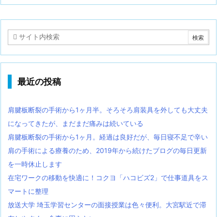
最近の投稿
肩腱板断裂の手術から1ヶ月半。そろそろ肩装具を外しても大丈夫
になってきたが、まだまだ痛みは続いている
肩腱板断裂の手術から1ヶ月。経過は良好だが、毎日寝不足で辛い
肩の手術による療養のため、2019年から続けたブログの毎日更新
を一時休止します
在宅ワークの移動を快適に！コクヨ「ハコビズ2」で仕事道具をス
マートに整理
放送大学 埼玉学習センターの面接授業は色々便利。大宮駅近で滞