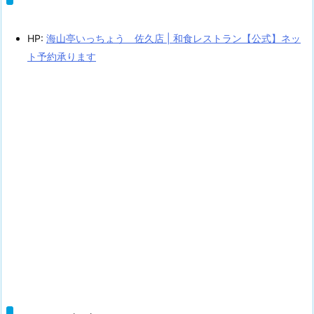
HP:
海山亭いっちょう 佐久店 | 和食レストラン【公式】ネッ
ト予約承ります