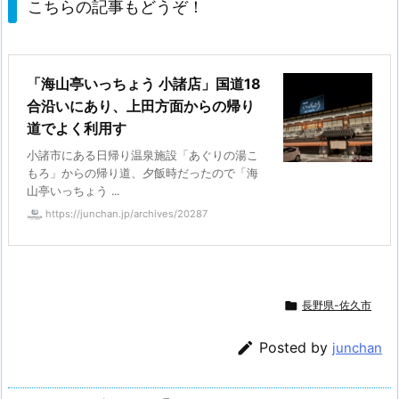
こちらの記事もどうぞ！
「海山亭いっちょう 小諸店」国道18
合沿いにあり、上田方面からの帰り
道でよく利用す
小諸市にある日帰り温泉施設「あぐりの湯こ
もろ」からの帰り道、夕飯時だったので「海
山亭いっちょう ...
https://junchan.jp/archives/20287

長野県-佐久市

Posted by
junchan