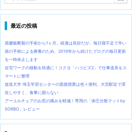
最近の投稿
肩腱板断裂の手術から1ヶ月。経過は良好だが、毎日寝不足で辛い
肩の手術による療養のため、2019年から続けたブログの毎日更新
を一時休止します
在宅ワークの移動を快適に！コクヨ「ハコビズ2」で仕事道具をス
マートに整理
放送大学 埼玉学習センターの面接授業は色々便利。大宮駅近で滞
在しやすく、食事に困らない
アーユルチェアのお尻の痛みを軽減！専用の「体圧分散マットby
SORBO」レビュー