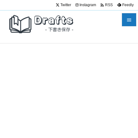

Twitter
Instagram
Feedly
RSS


メニュ

サイド

前へ

次へ

検索