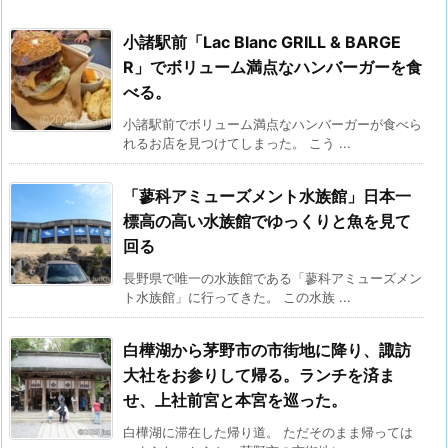
小諸駅前「Lac Blanc GRILL & BARGE
R」でボリューム満点なハンバーガーを食
べる。
小諸駅前でボリューム満点なハンバーガーが食べら
れるお店を見つけてしまった。 こう ...
「蓼科アミューズメント水族館」日本一
標高の高い水族館でゆっくりと魚を見て
回る
長野県で唯一の水族館である「蓼科アミューズメン
ト水族館」に行ってきた。 この水族 ...
白樺湖から茅野市の市街地に降り、諏訪
大社をお参りして帰る。ランチを済ま
せ、上社前宮と本宮を巡った。
白樺湖に滞在した帰り道。 ただそのまま帰っては