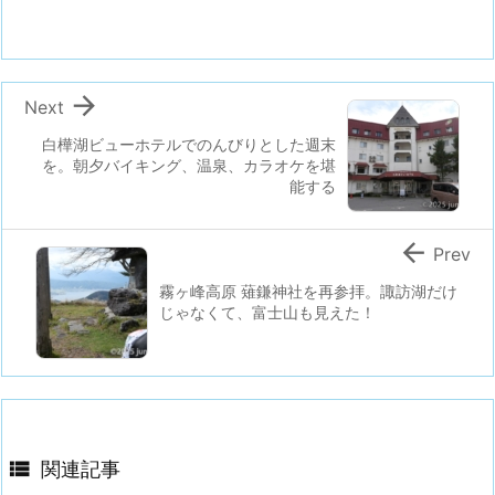

Next
白樺湖ビューホテルでのんびりとした週末
を。朝夕バイキング、温泉、カラオケを堪
能する

Prev
霧ヶ峰高原 薙鎌神社を再参拝。諏訪湖だけ
じゃなくて、富士山も見えた！

関連記事