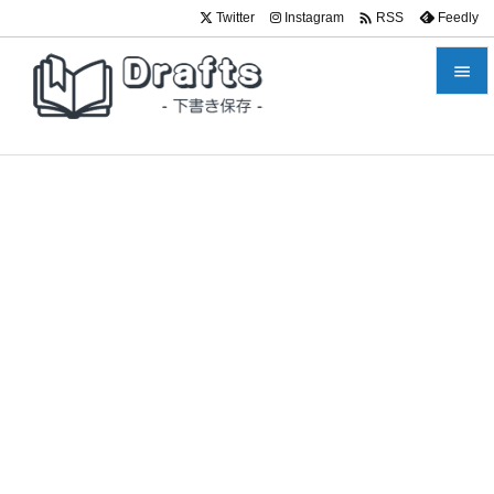

Twitter
Instagram
Feedly
RSS


メニュ

サイド

前へ

次へ

検索