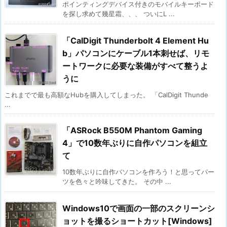
ポインティングデバイス付きのモバイルキーボード
を探し求めて幾星霜、、、 ついにL ...
「CalDigit Thunderbolt 4 Element Hu
b」パソコンにケーブル1本刺せば、リモ
ートワークに必要な装備がすべて整うよ
うに
これまでで最も高額なHubを購入してしまった。 「CalDigit Thunde
...
「ASRock B550M Phantom Gaming
4」で10数年ぶりに自作パソコンを組立
て
10数年ぶりに自作パソコンを作ろう！と思ってパー
ツを色々と吟味してきた。 その中 ...
Windows10で画面の一部のスクリーンシ
ョットを撮るショートカット[Windows]