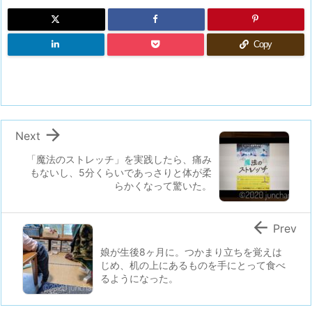
Copy

Next
「魔法のストレッチ」を実践したら、痛み
もないし、5分くらいであっさりと体が柔
らかくなって驚いた。

Prev
娘が生後8ヶ月に。つかまり立ちを覚えは
じめ、机の上にあるものを手にとって食べ
るようになった。