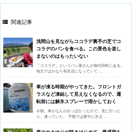

関連記事
浅間山を見ながらココラデ裏手の芝でコ
コラデのパンを食べる。この景色を楽し
まないのはもったいない
「ココラデ」というパン屋さんが御代田町にある。
地元ではかなり有名店になっていて ...
車が凍る時期がやってきた。フロントガ
ラスなど凍結して見えなくなるので、運
転前には解氷スプレーで溶かしておく
今朝、車がなんか白っぽかったので、見に行った
ら、凍っていた。 予報では夜中に氷点 ...
庭のやまゆりが咲きはじめて、最盛期を