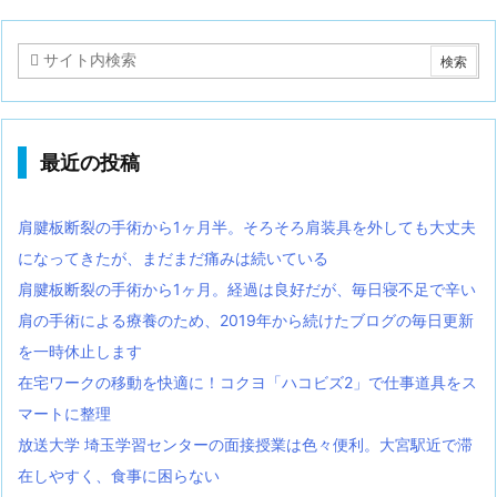
最近の投稿
肩腱板断裂の手術から1ヶ月半。そろそろ肩装具を外しても大丈夫
になってきたが、まだまだ痛みは続いている
肩腱板断裂の手術から1ヶ月。経過は良好だが、毎日寝不足で辛い
肩の手術による療養のため、2019年から続けたブログの毎日更新
を一時休止します
在宅ワークの移動を快適に！コクヨ「ハコビズ2」で仕事道具をス
マートに整理
放送大学 埼玉学習センターの面接授業は色々便利。大宮駅近で滞
在しやすく、食事に困らない