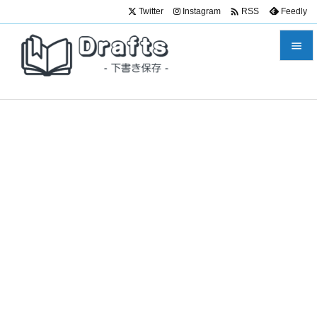

Twitter
Instagram
Feedly
RSS


メニュ

サイド

前へ

次へ

検索