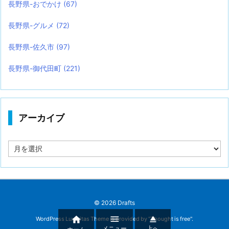
長野県-おでかけ
(67)
長野県-グルメ
(72)
長野県-佐久市
(97)
長野県-御代田町
(221)
アーカイブ
ア
ー
カ
イ
ブ
©
2026
Drafts



WordPress Luxeritas Theme is provided by "
Thought is free
".
メニュー
上へ