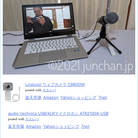
Logicool ウェブカメラ C980OW
posted with
カエレバ
楽天市場
Amazon
Yahooショッピング
7net
audio-technica USB/XLRマイクロホン ATR2100X-USB
posted with
カエレバ
楽天市場
Amazon
Yahooショッピング
7net