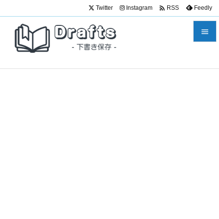

Twitter
Instagram
Feedly
RSS


メニュ

サイド

前へ

次へ

検索