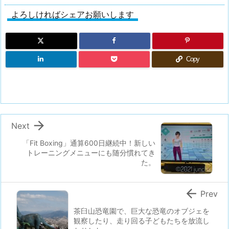
よろしければシェアお願いします
Copy

Next
「Fit Boxing」通算600日継続中！新しい
トレーニングメニューにも随分慣れてき
た。

Prev
茶臼山恐竜園で、巨大な恐竜のオブジェを
観察したり、走り回る子どもたちを放流し