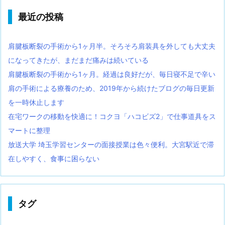
最近の投稿
肩腱板断裂の手術から1ヶ月半。そろそろ肩装具を外しても大丈夫
になってきたが、まだまだ痛みは続いている
肩腱板断裂の手術から1ヶ月。経過は良好だが、毎日寝不足で辛い
肩の手術による療養のため、2019年から続けたブログの毎日更新
を一時休止します
在宅ワークの移動を快適に！コクヨ「ハコビズ2」で仕事道具をス
マートに整理
放送大学 埼玉学習センターの面接授業は色々便利。大宮駅近で滞
在しやすく、食事に困らない
タグ