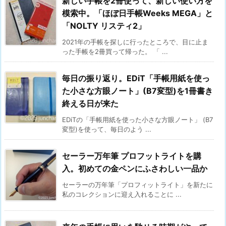
新しい手帳を2冊使って、新しい使い方を
模索中。「ほぼ日手帳Weeks MEGA」と
「NOLTY リスティ2」
2021年の手帳を探しに行ったところで、目に止ま
った手帳を2冊買って帰った。 「 ...
毎日の振り返り。EDiT「手帳用紙を使っ
た小さな方眼ノート」(B7変型)を1冊書き
終える日が来た
EDiTの「手帳用紙を使った小さな方眼ノート」 (B7
変型)を使って、毎日のよう ...
セーラー万年筆 プロフットライトを購
入。初めての金ペンにふさわしい一品か
セーラーの万年筆「プロフィットライト」を新たに
私のコレクションに迎え入れることに ...