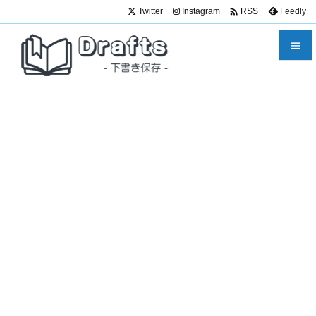

Twitter
Instagram
Feedly
RSS


メニュ

サイド

前へ

次へ

検索