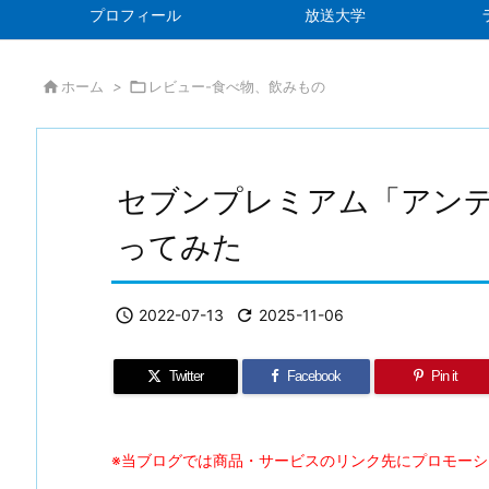
プロフィール
放送大学

ホーム
>

レビュー-食べ物、飲みもの
セブンプレミアム「アンデ
ってみた

2022-07-13

2025-11-06
Twitter
Facebook
Pin it
※当ブログでは商品・サービスのリンク先にプロモー