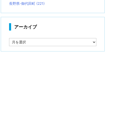
長野県-御代田町
(221)
アーカイブ
ア
ー
カ
イ
ブ