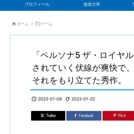
プロフィール
放送大学

ホーム
>

ゲーム
「ペルソナ5 ザ・ロイヤ
されていく伏線が爽快で、
それをもり立てた秀作。

2023-01-09

2023-01-22
Twitter
Facebook
Pin it