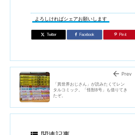
よろしければシェアお願いします
Twitter
Facebook
Pin it

Prev
「異世界おじさん」が読みたくてレン
タルコミック。「怪獣8号」も借りてき
たぞ。

関連記事