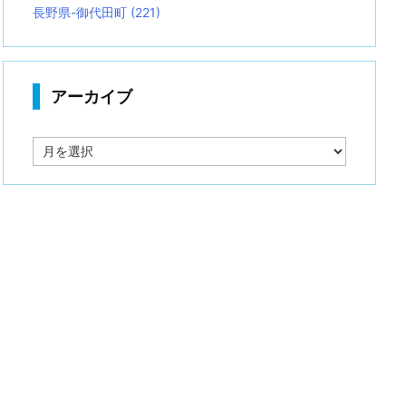
長野県-御代田町
(221)
アーカイブ
ア
ー
カ
イ
ブ