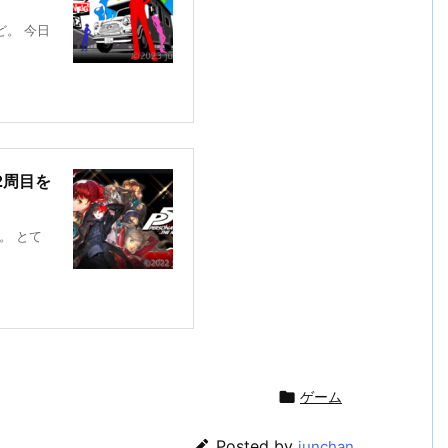
ど。 今日
2周目を
。 とて

ゲーム

Posted by
junchan