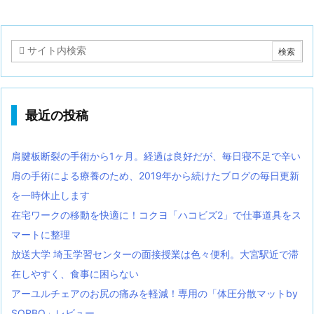
最近の投稿
肩腱板断裂の手術から1ヶ月。経過は良好だが、毎日寝不足で辛い
肩の手術による療養のため、2019年から続けたブログの毎日更新
を一時休止します
在宅ワークの移動を快適に！コクヨ「ハコビズ2」で仕事道具をス
マートに整理
放送大学 埼玉学習センターの面接授業は色々便利。大宮駅近で滞
在しやすく、食事に困らない
アーユルチェアのお尻の痛みを軽減！専用の「体圧分散マットby
SORBO」レビュー