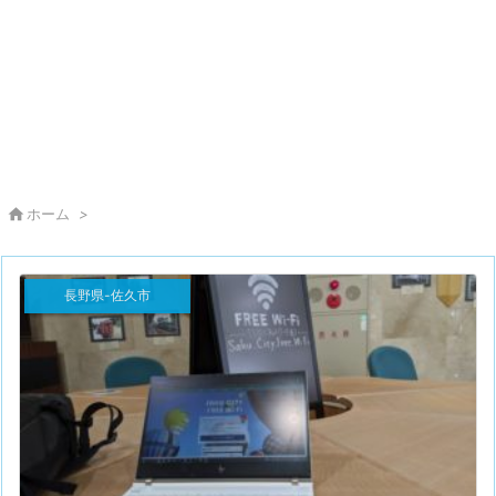

ホーム
>
長野県-佐久市