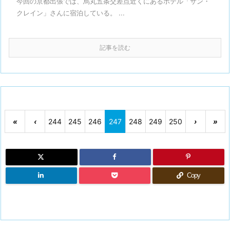
今回の京都出張では、烏丸五条交差点近くにあるホテル「サン・
クレイン」さんに宿泊している。 ...
記事を読む
«
‹
244
245
246
247
248
249
250
›
»
Copy