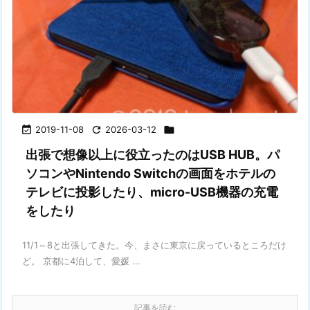

2019-11-08

2026-03-12

出張で想像以上に役立ったのはUSB HUB。パ
ソコンやNintendo Switchの画面をホテルの
テレビに投影したり、micro-USB機器の充電
をしたり
11/1～8と出張してきた。今、まさに東京に戻っているところだけ
ど。 京都に4泊して、愛媛 ...
記事を読む