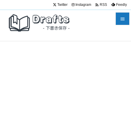

Twitter
Instagram
Feedly
RSS


メニュ

サイド

前へ

次へ

検索