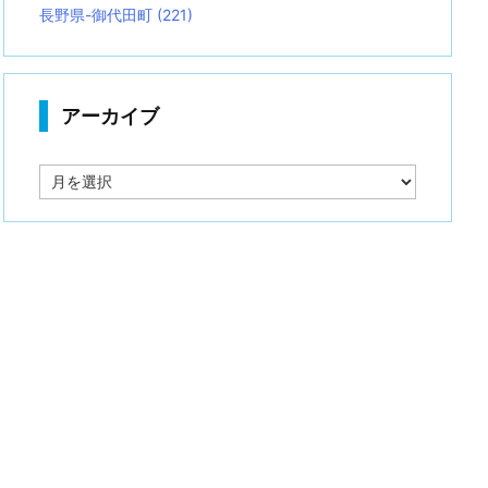
長野県-御代田町
(221)
アーカイブ
ア
ー
カ
イ
ブ