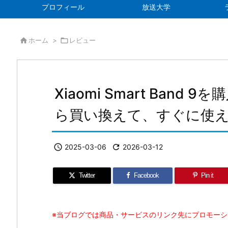
プロフィール
放送大学

ホーム
>

レビュー
Xiaomi Smart Band
ら買い換えて、すぐに使

2025-03-06

2026-03-12
Twitter
Facebook
Pin it
※当ブログでは商品・サービスのリンク先にプロモー