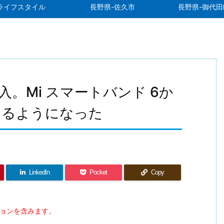
ライフスタイル
長野県-佐久市
長野県-御代田
 9を購入。Mi スマートバンド 6か
えるようになった
LinkedIn
Pocket
Copy
ションを含みます。