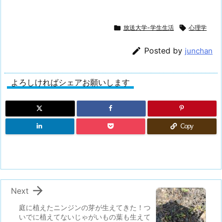

放送大学-学生生活

心理学

Posted by
junchan
よろしければシェアお願いします
Copy

Next
庭に植えたニンジンの芽が生えてきた！つ
いでに植えてないじゃがいもの葉も生えて