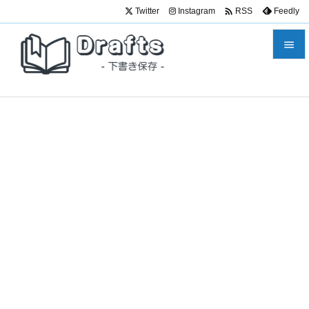

Twitter
Instagram
Feedly
RSS


メニュ

サイド

前へ

次へ

検索