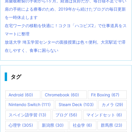
肩腱板断裂の手術から1ヶ月。経過は良好だが、毎日寝不足で辛い
肩の手術による療養のため、2019年から続けたブログの毎日更新
を一時休止します
在宅ワークの移動を快適に！コクヨ「ハコビズ2」で仕事道具をス
マートに整理
放送大学 埼玉学習センターの面接授業は色々便利。大宮駅近で滞
在しやすく、食事に困らない
タグ
Android
(60)
Chromebook
(60)
Fit Boxing
(67)
Nintendo Switch
(111)
Steam Deck
(103)
カメラ
(29)
スペイン語学習
(13)
ブログ
(56)
マインドセット
(6)
心理学
(305)
新潟県
(30)
社会学
(6)
群馬県
(23)